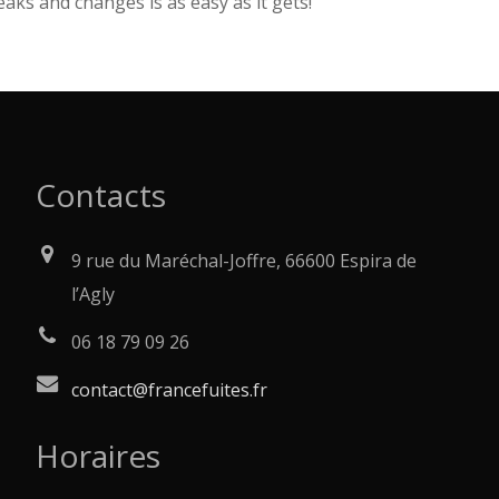
eaks and changes is as easy as it gets!
Contacts
9 rue du Maréchal-Joffre, 66600 Espira de
l’Agly
06 18 79 09 26
contact@francefuites.fr
Horaires